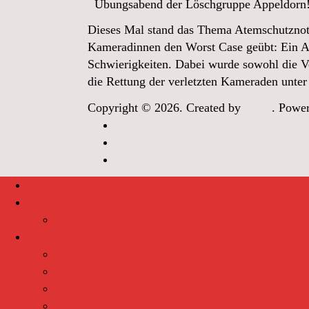
Übungsabend der Löschgruppe Appeldorn
Dieses Mal stand das Thema Atemschutznot
Kameradinnen den Worst Case geübt: Ein At
Schwierigkeiten. Dabei wurde sowohl die Ve
die Rettung der verletzten Kameraden unte
Copyright © 2026. Created by
Meks
. Powe
Archiv
Links
Datenschutzerklärung
Startseite
Aktuelles
Dienstplan 2026
Einsätze
Einsätze 2026
Einsätze 2025
Einsätze 2024
Einsätze 2023