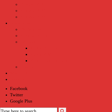
Einsätze 2025
Einsätze 2024
Einsätze 2023
Das sind wir
Die Mannschaft
Einheitsführung
Fahrzeuge
Kalkar 2-LF 10-1
Kalkar 2-MTF-1
Ehemaliges Fahrzeug
Geschichte
Mach mit
Förderverein
Facebook
Twitter
Google Plus