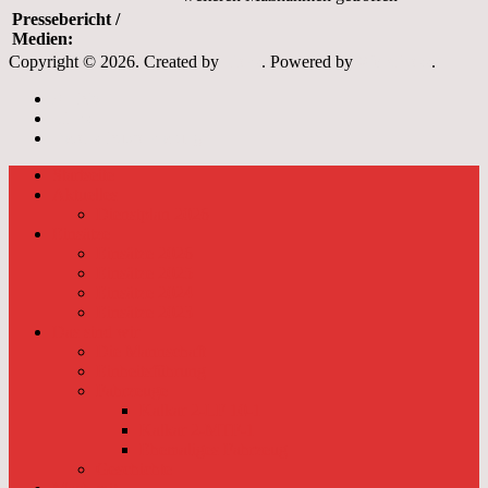
Pressebericht /
Medien:
Copyright © 2026. Created by
Meks
. Powered by
WordPress
.
Archiv
Links
Datenschutzerklärung
Startseite
Aktuelles
Dienstplan 2026
Einsätze
Einsätze 2026
Einsätze 2025
Einsätze 2024
Einsätze 2023
Das sind wir
Die Mannschaft
Einheitsführung
Fahrzeuge
Kalkar 2-LF 10-1
Kalkar 2-MTF-1
Ehemaliges Fahrzeug
Geschichte