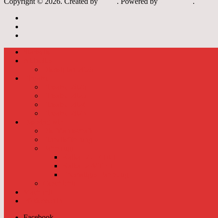
Copyright © 2026. Created by
Meks
. Powered by
WordPress
.
Archiv
Links
Datenschutzerklärung
Startseite
Aktuelles
Dienstplan 2026
Einsätze
Einsätze 2026
Einsätze 2025
Einsätze 2024
Einsätze 2023
Das sind wir
Die Mannschaft
Einheitsführung
Fahrzeuge
Kalkar 2-LF 10-1
Kalkar 2-MTF-1
Ehemaliges Fahrzeug
Geschichte
Mach mit
Förderverein
Facebook