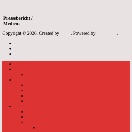
Pressebericht /
Medien:
Copyright © 2026. Created by
Meks
. Powered by
WordPress
.
Archiv
Links
Datenschutzerklärung
Startseite
Aktuelles
Dienstplan 2026
Einsätze
Einsätze 2026
Einsätze 2025
Einsätze 2024
Einsätze 2023
Das sind wir
Die Mannschaft
Einheitsführung
Fahrzeuge
Kalkar 2-LF 10-1