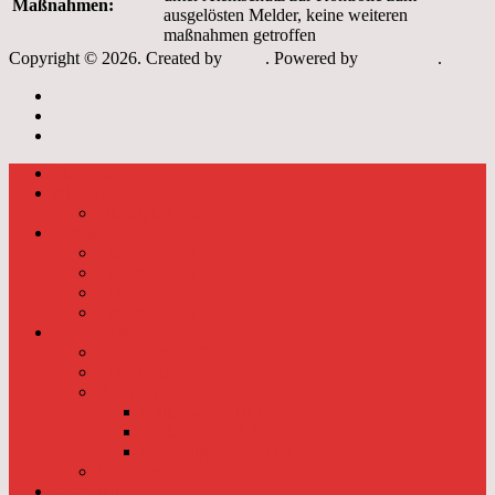
Maßnahmen:
ausgelösten Melder, keine weiteren
maßnahmen getroffen
Copyright © 2026. Created by
Meks
. Powered by
WordPress
.
Archiv
Links
Datenschutzerklärung
Startseite
Aktuelles
Dienstplan 2026
Einsätze
Einsätze 2026
Einsätze 2025
Einsätze 2024
Einsätze 2023
Das sind wir
Die Mannschaft
Einheitsführung
Fahrzeuge
Kalkar 2-LF 10-1
Kalkar 2-MTF-1
Ehemaliges Fahrzeug
Geschichte
Mach mit