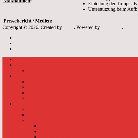
Maßnahmen:
Einteilung der Trupps als
Unterstützung beim Aufb
Pressebericht / Medien:
Copyright © 2026. Created by
Meks
. Powered by
WordPress
.
Archiv
Links
Datenschutzerklärung
Startseite
Aktuelles
Dienstplan 2026
Einsätze
Einsätze 2026
Einsätze 2025
Einsätze 2024
Einsätze 2023
Das sind wir
Die Mannschaft
Einheitsführung
Fahrzeuge
Kalkar 2-LF 10-1
Kalkar 2-MTF-1
Ehemaliges Fahrzeug