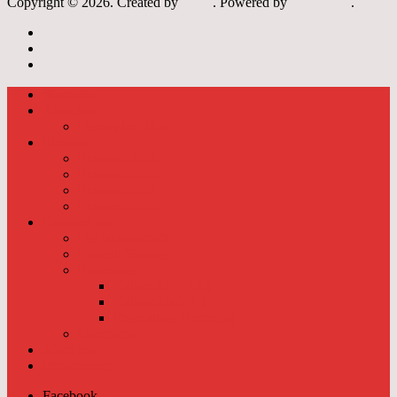
Copyright © 2026. Created by
Meks
. Powered by
WordPress
.
Archiv
Links
Datenschutzerklärung
Startseite
Aktuelles
Dienstplan 2026
Einsätze
Einsätze 2026
Einsätze 2025
Einsätze 2024
Einsätze 2023
Das sind wir
Die Mannschaft
Einheitsführung
Fahrzeuge
Kalkar 2-LF 10-1
Kalkar 2-MTF-1
Ehemaliges Fahrzeug
Geschichte
Mach mit
Förderverein
Facebook