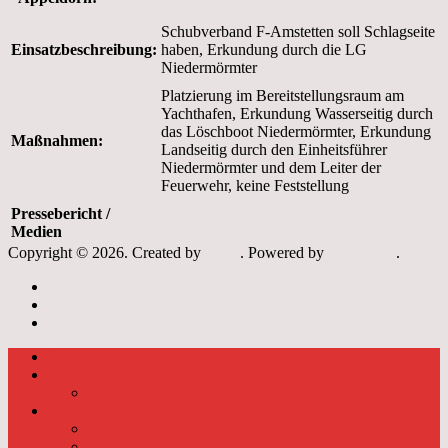
Schubverband F-Amstetten soll Schlagseite
Einsatzbeschreibung
:
haben, Erkundung durch die LG
Niedermörmter
Platzierung im Bereitstellungsraum am
Yachthafen, Erkundung Wasserseitig durch
das Löschboot Niedermörmter, Erkundung
Maßnahmen:
Landseitig durch den Einheitsführer
Niedermörmter und dem Leiter der
Feuerwehr, keine Feststellung
Pressebericht /
Medien
Copyright © 2026. Created by
Meks
. Powered by
WordPress
.
Archiv
Links
Datenschutzerklärung
Startseite
Aktuelles
Dienstplan 2026
Einsätze
Einsätze 2026
Einsätze 2025