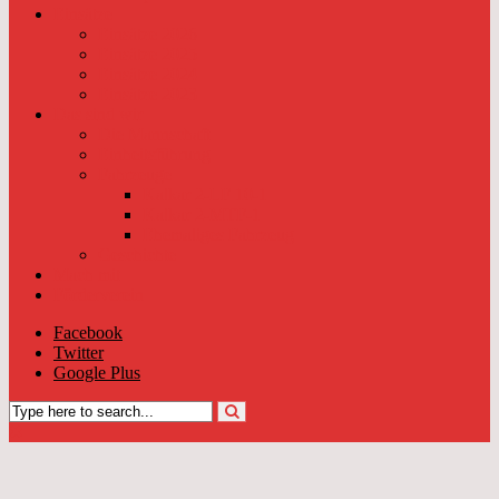
Einsätze
Einsätze 2026
Einsätze 2025
Einsätze 2024
Einsätze 2023
Das sind wir
Die Mannschaft
Einheitsführung
Fahrzeuge
Kalkar 2-LF 10-1
Kalkar 2-MTF-1
Ehemaliges Fahrzeug
Geschichte
Mach mit
Förderverein
Facebook
Twitter
Google Plus