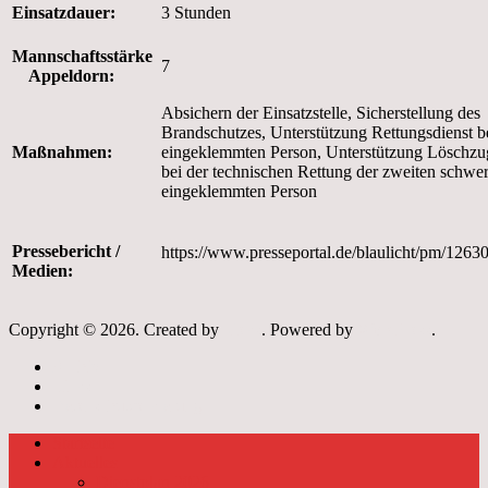
Einsatzdauer:
3 Stunden
Mannschaftsstärke
7
Appeldorn:
Absichern der Einsatzstelle, Sicherstellung des
Brandschutzes, Unterstützung Rettungsdienst be
Maßnahmen:
eingeklemmten Person, Unterstützung Löschzu
bei der technischen Rettung der zweiten schwe
eingeklemmten Person
Pressebericht /
https://www.presseportal.de/blaulicht/pm/126
Medien:
Copyright © 2026. Created by
Meks
. Powered by
WordPress
.
Archiv
Links
Datenschutzerklärung
Startseite
Aktuelles
Dienstplan 2026