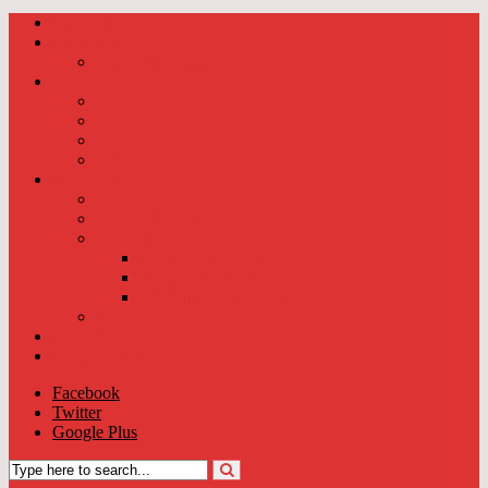
Startseite
Aktuelles
Dienstplan 2026
Einsätze
Einsätze 2026
Einsätze 2025
Einsätze 2024
Einsätze 2023
Das sind wir
Die Mannschaft
Einheitsführung
Fahrzeuge
Kalkar 2-LF 10-1
Kalkar 2-MTF-1
Ehemaliges Fahrzeug
Geschichte
Mach mit
Förderverein
Facebook
Twitter
Google Plus