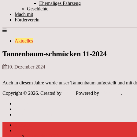
Ehemaliges Fahrzeug
Geschichte
Mach mit
Förderverein
Aktuelles
Tannenbaum-schmücken 11-2024
10. Dezember 2024
Auch in diesem Jahre wurde unser Tannenbaum aufgestellt und mit 
Copyright © 2026. Created by
Meks
. Powered by
WordPress
.
Archiv
Links
Datenschutzerklärung
Startseite
Aktuelles
Dienstplan 2026